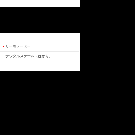
·
サーモメーター
·
デジタルスケール（はかり）