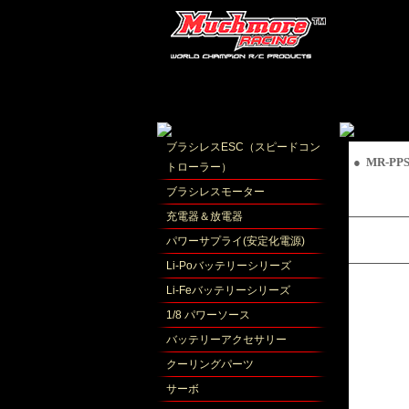
ブラシレスESC（スピードコン
● MR-
トローラー）
ブラシレスモーター
充電器＆放電器
パワーサプライ(安定化電源)
Li-Poバッテリーシリーズ
Li-Feバッテリーシリーズ
1/8 パワーソース
バッテリーアクセサリー
クーリングパーツ
サーボ