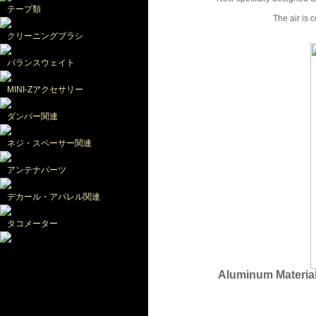
テープ類
The air is 
クリーニングブラシ
バランスウェイト
MINI-Zアクセサリー
ダンパー関連
ネジ・スペーサー関連
アンテナパーツ
デカール・アパレル関連
タコメーター
Aluminum Material