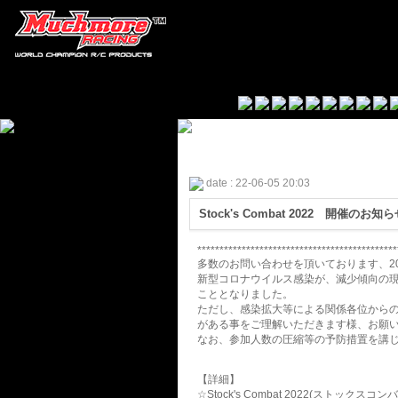
date : 22-06-05 20:03
Stock's Combat 2022 開催のお知
*********************************************
多数のお問い合わせを頂いております、2
新型コロナウイルス感染が、減少傾向の
こととなりました。
ただし、感染拡大等による関係各位から
がある事をご理解いただきます様、お願
なお、参加人数の圧縮等の予防措置を講
【詳細】
☆Stock's Combat 2022(ストックスコン